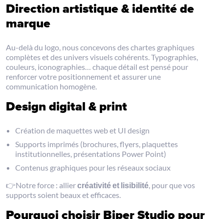
Direction artistique & identité de
marque
Au-delà du logo, nous concevons des chartes graphiques
complètes et des univers visuels cohérents. Typographies,
couleurs, iconographies… chaque détail est pensé pour
renforcer votre positionnement et assurer une
communication homogène.
Design digital & print
Création de maquettes web et UI design
Supports imprimés (brochures, flyers, plaquettes
institutionnelles, présentations Power Point)
Contenus graphiques pour les réseaux sociaux
👉Notre force : allier
créativité et lisibilité
, pour que vos
supports soient beaux et efficaces.
Pourquoi choisir Biper Studio pour