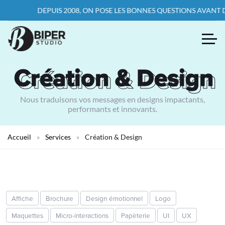
DEPUIS 2008, ON POSE LES BONNES QUESTIONS AVANT D’É
Création & Design
Création & Design
Nous traduisons vos messages en designs impactants,
performants et innovants.
Accueil
»
Services
»
Création & Design
Affiche
Brochure
Design émotionnel
Logo
Maquettes
Micro-interactions
Papèterie
UI
UX