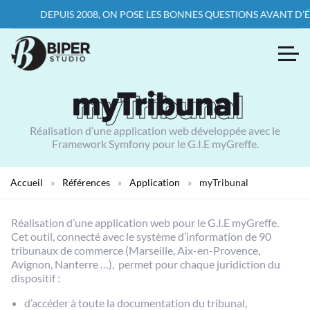
DEPUIS 2008, ON POSE LES BONNES QUESTIONS AVANT D’ÉCRIRE
myTribunal
myTribunal
Réalisation d’une application web développée avec le
Framework Symfony pour le G.I.E myGreffe.
Accueil
»
Références
»
Application
»
myTribunal
Réalisation d’une application web pour le G.I.E myGreffe.
Cet outil, connecté avec le système d’information de 90
tribunaux de commerce (Marseille, Aix-en-Provence,
Avignon, Nanterre …), permet pour chaque juridiction du
dispositif :
d’accéder à toute la documentation du tribunal,