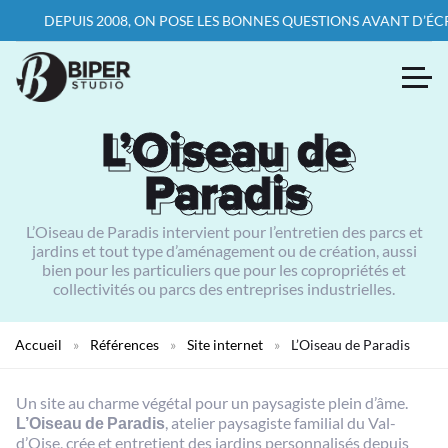
DEPUIS 2008, ON POSE LES BONNES QUESTIONS AVANT D’ÉCRIRE LA
L’Oiseau de
L’Oiseau de
Paradis
Paradis
L’Oiseau de Paradis intervient pour l’entretien des parcs et
jardins et tout type d’aménagement ou de création, aussi
bien pour les particuliers que pour les copropriétés et
collectivités ou parcs des entreprises industrielles.
Accueil
»
Références
»
Site internet
»
L’Oiseau de Paradis
Un site au charme végétal pour un paysagiste plein d’âme.
L’Oiseau de Paradis
, atelier paysagiste familial du Val-
d’Oise, crée et entretient des jardins personnalisés depuis