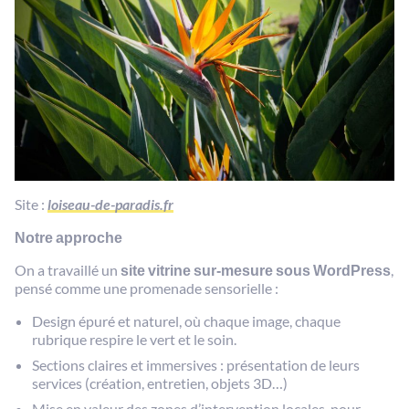
Site :
loiseau-de-paradis.fr
Notre approche
On a travaillé un
site vitrine sur-mesure sous WordPress
,
pensé comme une promenade sensorielle :
Design épuré et naturel, où chaque image, chaque
rubrique respire le vert et le soin.
Sections claires et immersives : présentation de leurs
services (création, entretien, objets 3D…)
Mise en valeur des zones d’intervention locales, pour