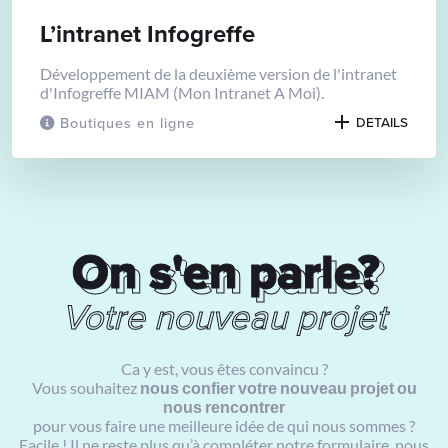
L’intranet Infogreffe
Développement de la deuxième version de l'intranet
d'Infogreffe MIAM (Mon Intranet A Moi).
Boutiques en ligne
DETAILS
On s'en parle?
On s'en parle?
Votre nouveau projet
Ca y est, vous êtes convaincu ?
Vous souhaitez
nous confier votre nouveau projet ou
nous rencontrer
pour vous faire une meilleure idée de qui nous sommes ?
Facile ! Il ne reste plus qu’à compléter notre formulaire, nous