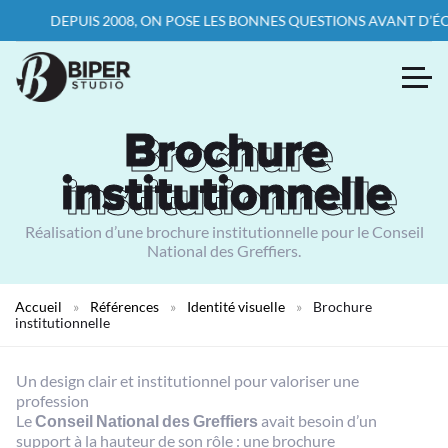
DEPUIS 2008, ON POSE LES BONNES QUESTIONS AVANT D’ÉCRIRE L
Brochure
Brochure
institutionnelle
institutionnelle
Réalisation d’une brochure institutionnelle pour le Conseil
National des Greffiers.
Accueil
»
Références
»
Identité visuelle
»
Brochure
institutionnelle
Un design clair et institutionnel pour valoriser une
profession
Le
Conseil National des Greffiers
avait besoin d’un
support à la hauteur de son rôle : une brochure